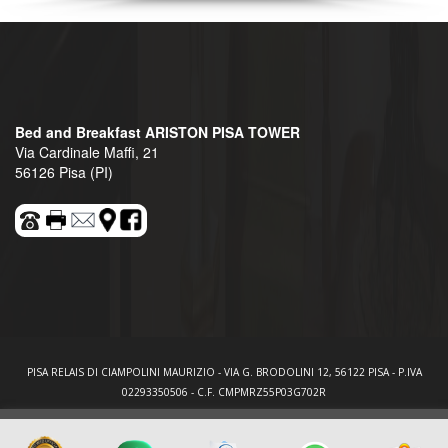
Bed and Breakfast ARISTON PISA TOWER
Via Cardinale Maffi, 21
56126 Pisa (PI)
PISA RELAIS DI CIAMPOLINI MAURIZIO - VIA G. BRODOLINI 12, 56122 PISA - P.IVA
02293350506 - C.F. CMPMRZ55P03G702R
[
© Copyright
|
Privacy & Cookie Policy
|
Tag
|
Sito Web Ufficiale certificato
|
Credits
]
Web